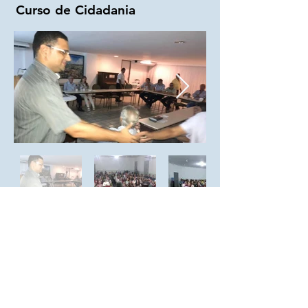
Curso de Cidadania
Diretoria de Implantação de Projeto:
Rua Cecília Bonilha nº 145, São Paulo - Capital
- (Sede Própria) Telefone:
+55 (11) 3991-9919
Todos os Direitos Reservados​ © 2018
"Movimento Passando o Brasil a Limpo"