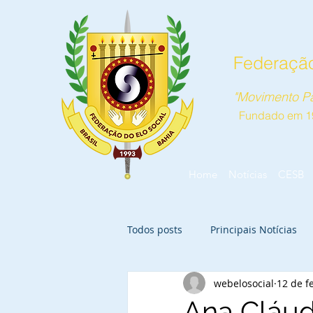
Federação
"Movimento Pa
Fundado em 1
Home
Notícias
CESB
Todos posts
Principais Notícias
webelosocial
12 de fe
Ana Cláudi