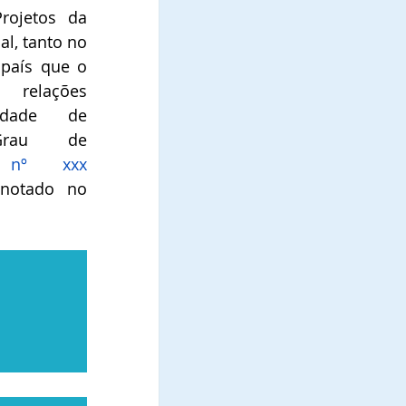
rojetos da 
l, tanto no 
país que o 
lações 
idade de 
Comendadora, no Grau de 
o nº  xxx 
enotado no 