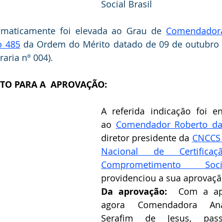
Social Brasil
tomaticamente foi elevada ao Grau de 
Comendadora
o 485
 da Ordem do Mérito datado de 09 de outubro 
raria nº 004).
O PARA A  APROVAÇÃO:
A referida indicação foi e
ao 
Comendador Roberto da 
diretor presidente da 
CNCCS 
Nacional de Certific
Comprometimento Soci
providenciou a sua aprovação
Da aprovação:  
Com a apr
agora Comendadora Ana
Serafim de Jesus, pas