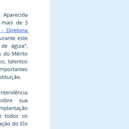
Aparecida 
 mais de 3 
- Diretoria 
urante este 
e águia", 
 do Mérito 
s, talentos 
portantes 
stituição.
tendência  
sobre sua 
lantação 
e todos os 
ação do Elo 