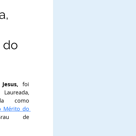
a,
 do
Jesus,
 foi 
 Laureada, 
da como 
Mérito do 
 no Grau de   