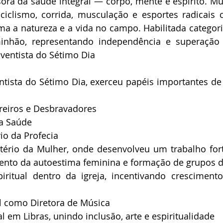
ora da saúde integral — corpo, mente e espírito. Mul
ciclismo, corrida, musculação e esportes radicais c
ma a natureza e a vida no campo. Habilitada categoria
nhão, representando independência e superação d
dventista do Sétimo Dia
ntista do Sétimo Dia, exerceu papéis importantes de 
reiros e Desbravadores
da Saúde
io da Profecia
tério da Mulher, onde desenvolveu um trabalho fort
mento da autoestima feminina e formação de grupos 
ritual dentro da igreja, incentivando crescimento 
l como Diretora de Música
l em Libras, unindo inclusão, arte e espiritualidade