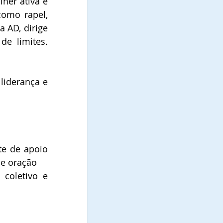
her ativa e 
omo rapel, 
 AD, dirige 
e limites. 
liderança e 
e de apoio 
de oração
coletivo e 