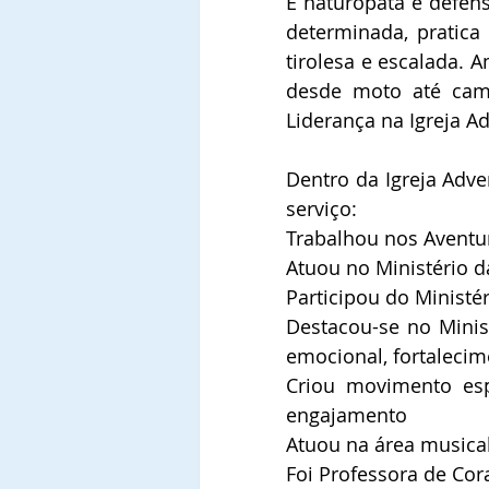
É naturopata e defens
determinada, pratica 
tirolesa e escalada. A
desde moto até cami
Liderança na Igreja A
Dentro da Igreja Adve
serviço:
Trabalhou nos Aventu
Atuou no Ministério 
Participou do Ministér
Destacou-se no Minis
emocional, fortaleci
Criou movimento espi
engajamento
Atuou na área musica
Foi Professora de Cora