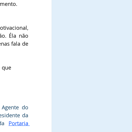
imento.
vacional, 
o. Éla não 
nas fala de 
e que 
, Agente do 
Diretora Presidente da 
da  
Portaria 