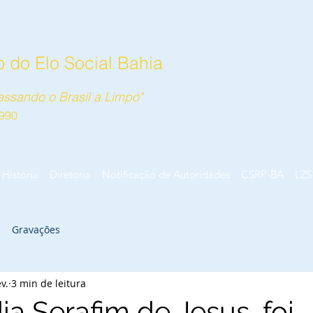
 do Elo Social Bahia
ssando o Brasil a Limpo"
990
História
Diretoria
Notificação de Autoridades
CSRP-BA
LZS
Gravações
v.
3 min de leitura
a Serafim de Jesus, foi