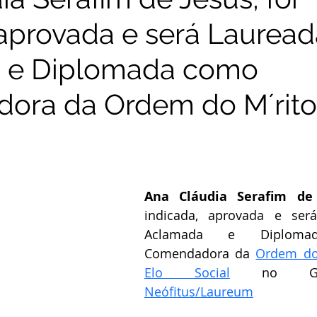
 aprovada e será Lauread
 e Diplomada como
ora da Ordem do M´rito
.
Ana Cláudia Serafim de 
indicada, aprovada e será
Aclamada e Diploma
Comendadora da 
Ordem do 
Elo Social
Neófitus/Laureum