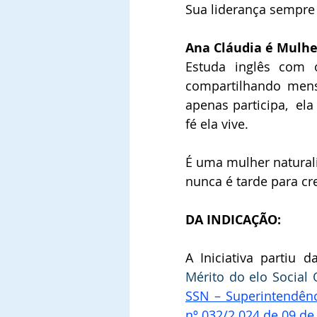
Sua liderança sempre 
Ana Cláudia é Mulhe
Estuda inglês com o
compartilhando mensa
apenas participa,  el
fé ela vive.
É uma mulher naturali
nunca é tarde para cr
DA INDICAÇÃO:
A Iniciativa partiu d
Mérito do elo Social
SSN – Superintendênc
nº 032/2.024 de 09 de