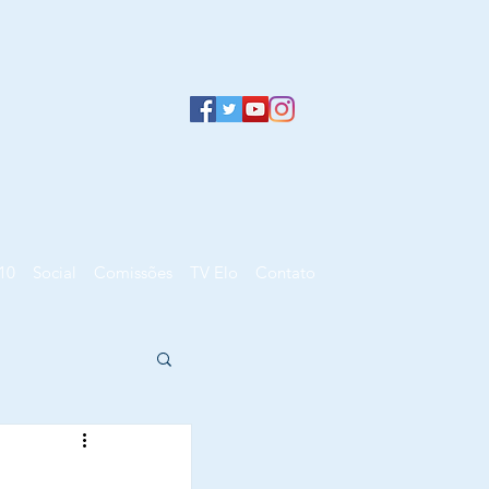
10
Social
Comissões
TV Elo
Contato