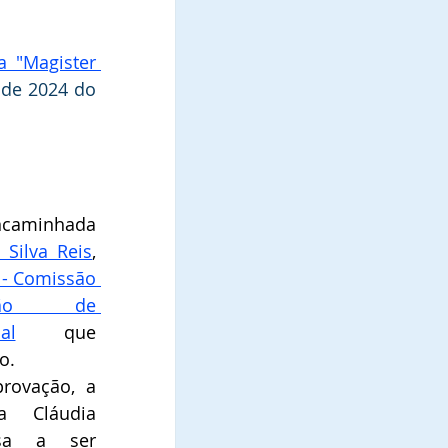
 "Magister 
de 2024 do 
ncaminhada 
Silva Reis
, 
- Comissão 
ação  de 
al
que 
.   
ovação, a 
 Cláudia 
sa a ser 