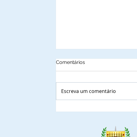
Comentários
Escreva um comentário
Autoridades municipais
do Estado da Bahia, que já
confirmaram a presença
nas solenidades de
outorga de Títulos de