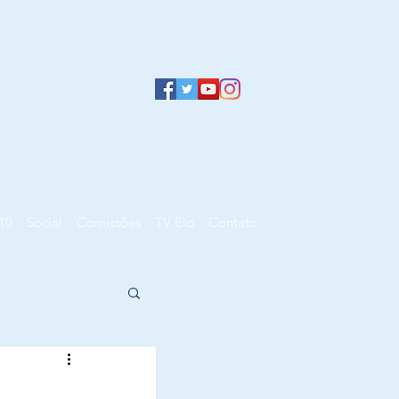
10
Social
Comissões
TV Elo
Contato
o