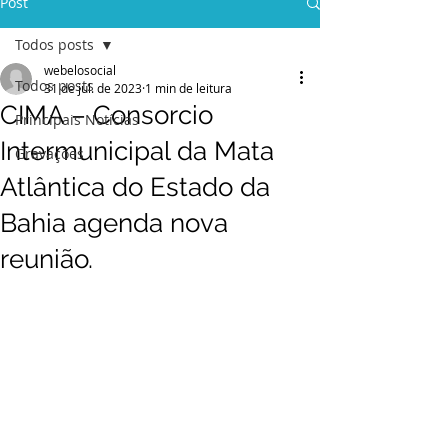
Post
Todos posts
webelosocial
Todos posts
31 de jul. de 2023
1 min de leitura
CIMA – Consorcio
Principais Notícias
Intermunicipal da Mata
Gravações
Atlântica do Estado da
Bahia agenda nova
reunião.