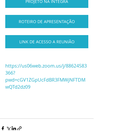
PROJETO NA INTEGRA
ROTEIRO DE APRESENTAÇÃO
LINK DE ACESSO A REUNIÃO
https://us06web.zoom.us/j/88624583
366?
pwd=cGV1ZGpUcFdBR3FMWjNFTDM
wQTd2dz09