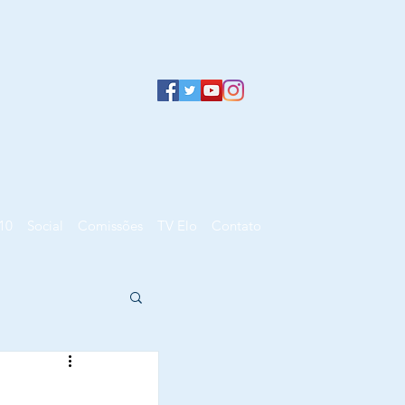
10
Social
Comissões
TV Elo
Contato