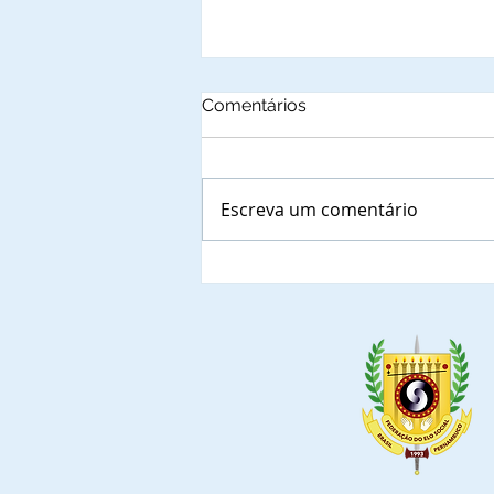
Comentários
Escreva um comentário
Autoridades municipais
do Estado da Bahia, que já
confirmaram a presença
nas solenidades de
outorga de Títulos de
Comendadores e
Embaixadoras da Ordem
do Mérito do Elo Social e
jantar solene.