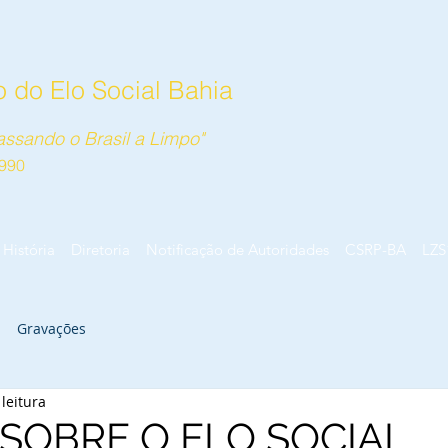
 do Elo Social Bahia
ssando o Brasil a Limpo"
990
História
Diretoria
Notificação de Autoridades
CSRP-BA
LZS
Gravações
leitura
SOBRE O ELO SOCIAL