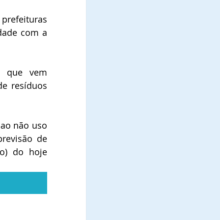
refeituras 
dade com a 
a que vem 
e resíduos 
 ao não uso 
revisão de 
) do hoje 