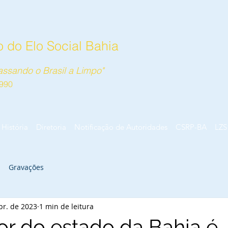
 do Elo Social Bahia
ssando o Brasil a Limpo"
990
História
Diretoria
Notificação de Autoridades
CSRP-BA
LZS
Gravações
br. de 2023
1 min de leitura
r do estado da Bahia é