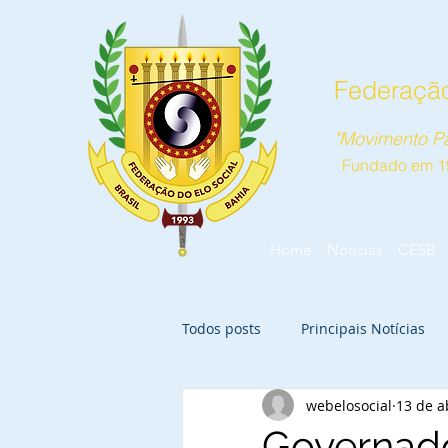
Federação
"Movimento Pa
Fundado em 1
Home
Notícias
CESB
Todos posts
Principais Notícias
webelosocial
13 de a
Governado