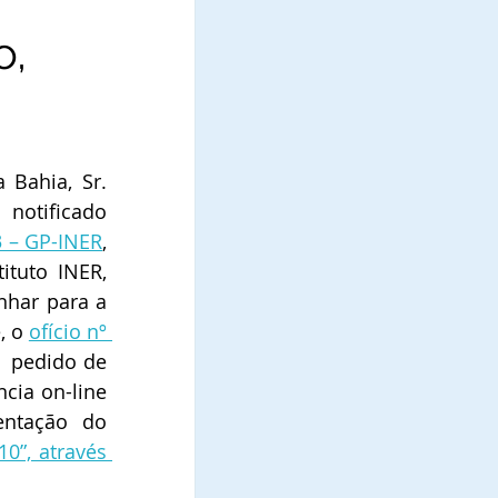
o,
Bahia, Sr. 
notificado 
3 – GP-INER
, 
ituto INER, 
har para a 
 o 
ofício nº 
  pedido de 
ia on-line 
entação do 
10”, através 