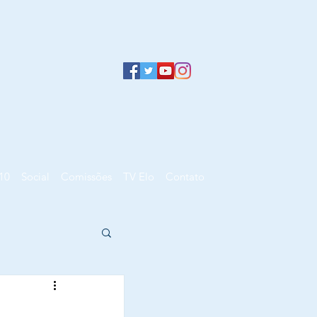
10
Social
Comissões
TV Elo
Contato