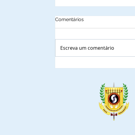
Comentários
Escreva um comentário
Autoridades municipais
do Estado da Bahia, que já
confirmaram a presença
nas solenidades de
outorga de Títulos de
Comendadores e
Embaixadoras da Ordem
do Mérito do Elo Social e
jantar solene.