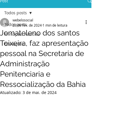
Post
Todos posts
webelosocial
Todos posts
23 de fev. de 2024
1 min de leitura
Jomateleno dos santos
Principais Notícias
Teixeira, faz apresentação
Gravações
pessoal na Secretaria de
Administração
Penitenciaria e
Ressocialização da Bahia
Atualizado:
3 de mai. de 2024