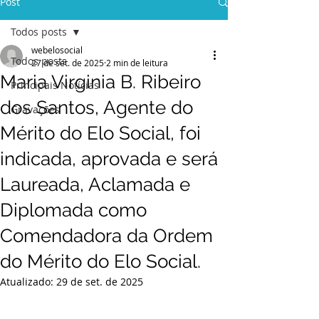
Post
Todos posts
webelosocial
Todos posts
27 de set. de 2025
2 min de leitura
Maria Virginia B. Ribeiro
Principais Notícias
dos Santos, Agente do
Gravações
Mérito do Elo Social, foi
indicada, aprovada e será
Laureada, Aclamada e
Diplomada como
Comendadora da Ordem
do Mérito do Elo Social.
Atualizado:
29 de set. de 2025