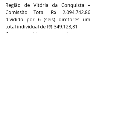
Região de Vitória da Conquista – 
Comissão Total R$ 2.094.742,86 
dividido por 6 (seis) diretores um 
total individual de R$ 349.123,81
Para que isto ocorra, devem os 
interessados entrarem em contato 
com a diretora Nacional do Elo Social 
Cida Gracietti que ficou encarregada 
de fazer tal seleção após o que será 
elaborado um contrato especifico, 
dando garantias de recebimento ao 
grupo de diretores.
Não tem que saber muito sobre a 
venda das usinas afinal de contas 
nosso portal de internet está fazendo 
isto praticamente sozinho e 
eventuais duvidas que pretensos 
compradores podem ter, a maioria 