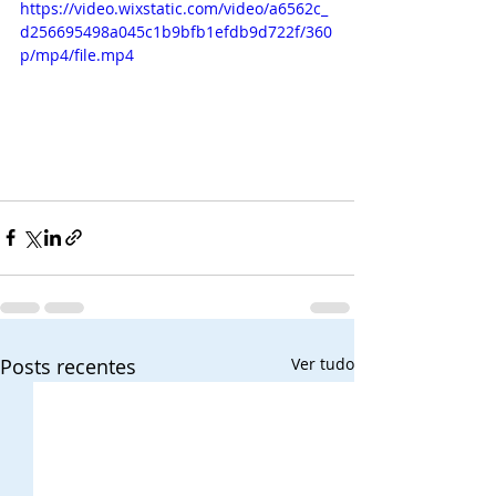
https://video.wixstatic.com/video/a6562c_
d256695498a045c1b9bfb1efdb9d722f/360
p/mp4/file.mp4
Posts recentes
Ver tudo