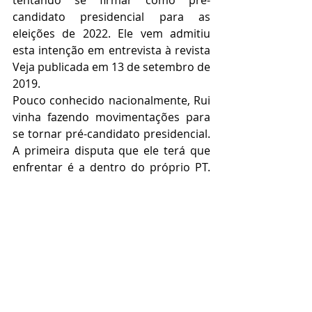
candidato presidencial para as 
eleições de 2022. Ele vem admitiu 
esta intenção em entrevista à revista 
Veja publicada em 13 de setembro de 
2019.
Pouco conhecido nacionalmente, Rui 
vinha fazendo movimentações para 
se tornar pré-candidato presidencial. 
A primeira disputa que ele terá que 
enfrentar é a dentro do próprio PT. 
Até o momento, o governador 
encontra resistência no interior do 
partido. Foi a partir da entrevista à 
revista Veja que partiram as mais 
recentes críticas de petistas a Rui. 
O governador disse ser contrário ao 
PT colocar a pauta do “Lula livre” 
como condição para qualquer tipo 