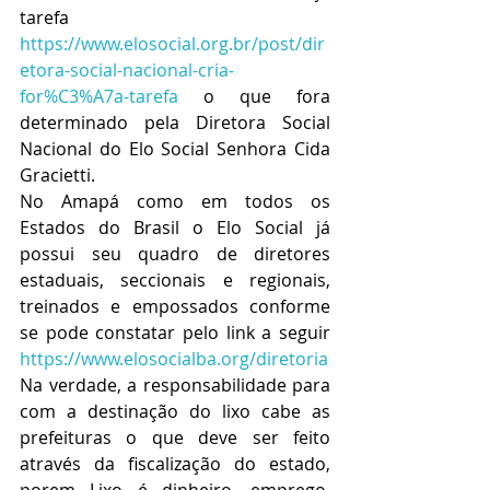
tarefa 
https://www.elosocial.org.br/post/dir
etora-social-nacional-cria-
for%C3%A7a-tarefa
 o que fora 
determinado pela Diretora Social 
Nacional do Elo Social Senhora Cida 
Gracietti.
No Amapá como em todos os 
Estados do Brasil o Elo Social já 
possui seu quadro de diretores 
estaduais, seccionais e regionais, 
treinados e empossados conforme 
se pode constatar pelo link a seguir 
https://www.elosocialba.org/diretoria
Na verdade, a responsabilidade para 
com a destinação do lixo cabe as 
prefeituras o que deve ser feito 
através da fiscalização do estado, 
porem Lixo é dinheiro, emprego, 