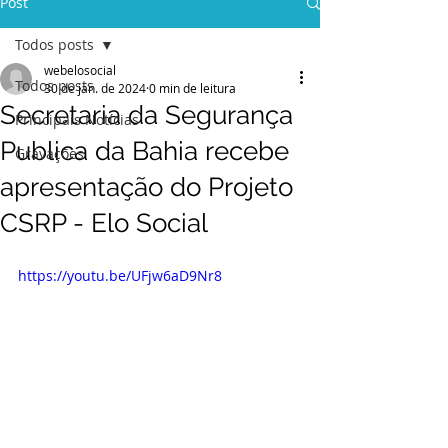
Post
Todos posts
webelosocial
Todos posts
30 de jan. de 2024
0 min de leitura
Secretaria da Segurança
Principais Notícias
Publica da Bahia recebe
Gravações
apresentação do Projeto
CSRP - Elo Social
https://youtu.be/UFjw6aD9Nr8