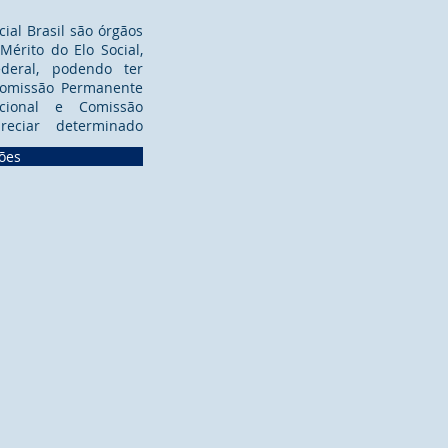
ial Brasil são órgãos
rito do Elo Social,
ederal, podendo ter
Comissão Permanente
ucional e Comissão
eciar determinado
sões