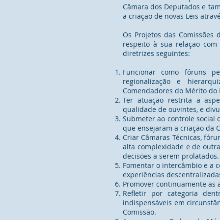
Câmara dos Deputados e també
a criação de novas Leis atravé
Os Projetos das Comissões 
respeito à sua relação com
diretrizes seguintes:
Funcionar como fóruns per
regionalização e hierarqu
Comendadores do Mérito do E
Ter atuação restrita a asp
qualidade de ouvintes, e div
Submeter ao controle social 
que ensejaram a criação da 
Criar Câmaras Técnicas, fór
alta complexidade e de outra
decisões a serem prolatados.
Fomentar o intercâmbio e a c
experiências descentralizada
Promover continuamente as at
Refletir por categoria de
indispensáveis em circunstânc
Comissão.