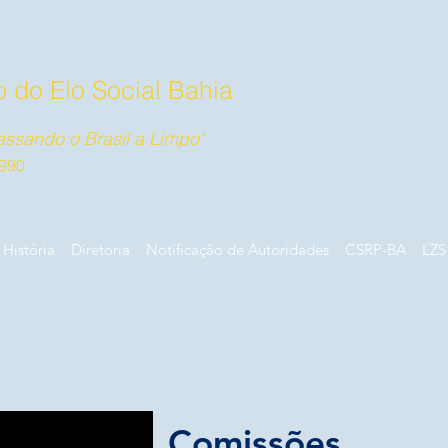
 do Elo Social Bahia
ssando o Brasil a Limpo"
990
História
Diretoria
Notificação de Autoridades
CSRP-BA
LZS
Comissões