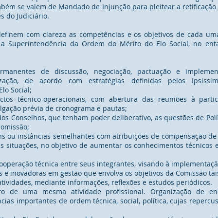
m se valem de Mandado de Injunção para pleitear a retificação d
s do Judiciário.
definem com clareza as competências e os objetivos de cada um
 a Superintendência da Ordem do Mérito do Elo Social, no ent
manentes de discussão, negociação, pactuação e implement
ização, de acordo com estratégias definidas pelos Ipsissi
lo Social;
ectos técnico-operacionais, com abertura das reuniões à parti
ulgação prévia de cronograma e pautas;
dos Conselhos, que tenham poder deliberativo, as questões de Polí
Comissão;
uns ou instâncias semelhantes com atribuições de compensação de
s situações, no objetivo de aumentar os conhecimentos técnicos e
ooperação técnica entre seus integrantes, visando à implementação
s e inovadoras em gestão que envolva os objetivos da Comissão ta
ividades, mediante informações, reflexões e estudos periódicos.
ntro de uma mesma atividade profissional. Organização de e
ias importantes de ordem técnica, social, política, cujas repercu