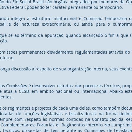
o do Elo Social Brasil são órgãos integrados por membros da Ord
cutiva Federal, podendo ter caráter permanente ou temporário.
do integra a estrutura institucional e Comissão Temporária q
cial e de natureza extraordinária, ou ainda para o cumprim
gue-se ao término da apuração, quando alcançado o fim a que s
ção.
comissões permanentes devidamente regulamentadas através do Cap
nterno.
longa discussão a respeito de sua organização interna, seus event
das Comissões é desenvolver estudos, dar pareceres técnicos, prop
 atua a CESB, em âmbito nacional ou internacional Abaixo estã
entes.
e os regimentos e projetos de cada uma delas, como também docu
tadas de funções legislativas e fiscalizadoras, na forma defini
empre com respeito às normas contidas na Constituição da Repu
is Complementares, Portarias e Regimentos Internos No cumprime
técnicos, propostas de Leis perante as Comissões de Legislaçã