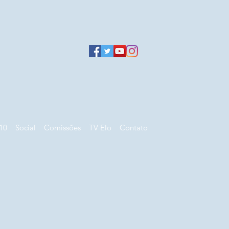
10
Social
Comissões
TV Elo
Contato