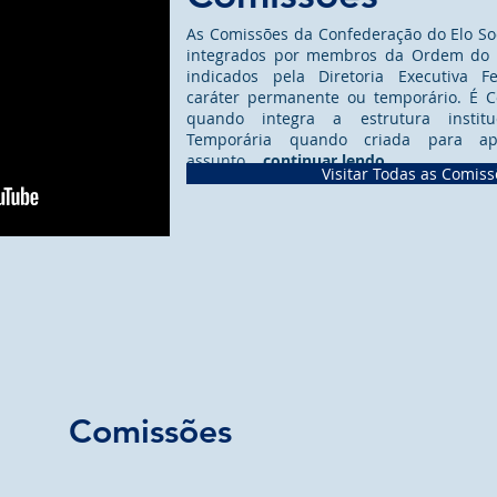
As Comissões da Confederação do Elo Soc
integrados por membros da Ordem do Mé
indicados pela Diretoria Executiva F
caráter permanente ou temporário. É 
quando integra a estrutura instit
Temporária quando criada para apr
assunto
...continuar lendo
Visitar Todas as Comis
Comissões